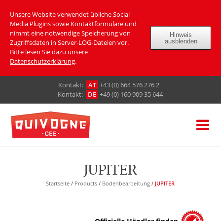
Unsere Website verwendet übliche Social
Media Plugins sowie Kontaktformulare und
nimmt eine notwendige Speicherung von
Hinweis
ausblenden
Zugriffsdaten in Server-LOG-Dateien vor.
Bitte lesen Sie dazu unsere
Datenschutzerklärung
.
Кontakt:
AT
+43 (0) 664 576 276 2
Кontakt:
DE
+49 (0) 160 909 35 644
JUPITER
Startseite
/
Products
/
Bodenbearbeitung
/
JUPITER