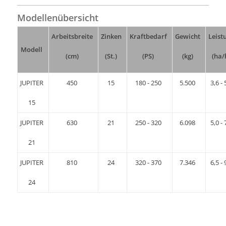
Modellenübersicht
Arbeitsbreite
Zinken
Kraftbedarf
Gewicht
Leist
Modell
(cm)
(St.)
(PS)
(kg)
(ha/
JUPITER
450
15
180 - 250
5.500
3,6 - 
15
JUPITER
630
21
250 - 320
6.098
5,0 - 
21
JUPITER
810
24
320 - 370
7.346
6,5 - 
24