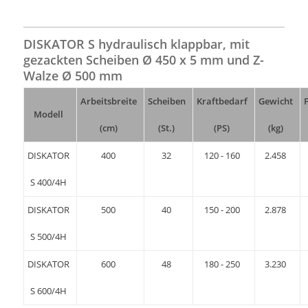
DISKATOR S hydraulisch klappbar, mit
gezackten Scheiben Ø 450 x 5 mm und Z-
Walze Ø 500 mm
Arbeitsbreite
Scheiben
Kraftbedarf
Gewicht
Modell
(cm)
(St.)
(PS)
(kg)
DISKATOR
400
32
120 - 160
2.458
S 400/4H
DISKATOR
500
40
150 - 200
2.878
S 500/4H
DISKATOR
600
48
180 - 250
3.230
S 600/4H