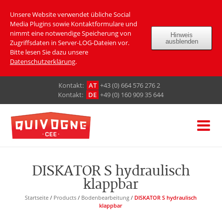
Unsere Website verwendet übliche Social
Media Plugins sowie Kontaktformulare und
nimmt eine notwendige Speicherung von
Hinweis
ausblenden
Zugriffsdaten in Server-LOG-Dateien vor.
Bitte lesen Sie dazu unsere
Datenschutzerklärung
.
Кontakt:
AT
+43 (0) 664 576 276 2
Кontakt:
DE
+49 (0) 160 909 35 644
DISKATOR S hydraulisch
klappbar
Startseite
/
Products
/
Bodenbearbeitung
/
DISKATOR S hydraulisch
klappbar