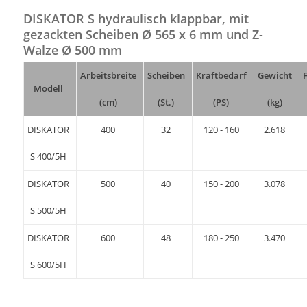
DISKATOR S hydraulisch klappbar, mit
gezackten Scheiben Ø 565 x 6 mm und Z-
Walze Ø 500 mm
Arbeitsbreite
Scheiben
Kraftbedarf
Gewicht
Modell
(cm)
(St.)
(PS)
(kg)
DISKATOR
400
32
120 - 160
2.618
S 400/5H
DISKATOR
500
40
150 - 200
3.078
S 500/5H
DISKATOR
600
48
180 - 250
3.470
S 600/5H