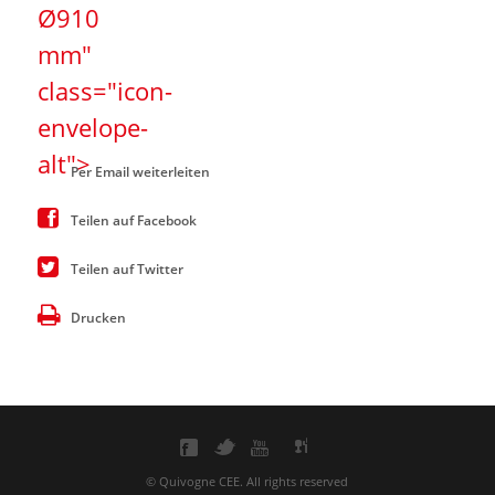
Ø910
mm"
class="icon-
envelope-
alt">
Per Email weiterleiten
Teilen auf Facebook
Teilen auf Twitter
Drucken
© Quivogne CEE. All rights reserved