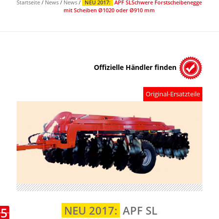
Startseite
/
News
/
News
/
NEU 2017:
APF SL
Schwere Forstscheibenegge
mit Scheiben Ø1020 oder Ø910 mm
Offizielle Händler finden
Original-Ersatzteile
NEU 2017:
APF SL
15