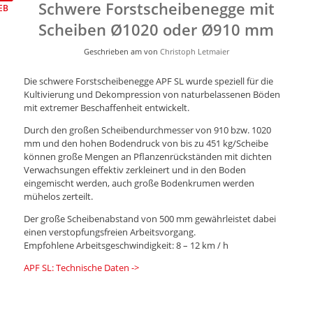
Schwere Forstscheibenegge mit
EB
Scheiben Ø1020 oder Ø910 mm
Geschrieben am
von
Christoph Letmaier
Die schwere Forstscheibenegge APF SL wurde speziell für die
Kultivierung und Dekompression von naturbelassenen Böden
mit extremer Beschaffenheit entwickelt.
Durch den großen Scheibendurchmesser von 910 bzw. 1020
mm und den hohen Bodendruck von bis zu 451 kg/Scheibe
können große Mengen an Pflanzenrückständen mit dichten
Verwachsungen effektiv zerkleinert und in den Boden
eingemischt werden, auch große Bodenkrumen werden
mühelos zerteilt.
Der große Scheibenabstand von 500 mm gewährleistet dabei
einen verstopfungsfreien Arbeitsvorgang.
Empfohlene Arbeitsgeschwindigkeit: 8 – 12 km / h
APF SL: Technische Daten ->