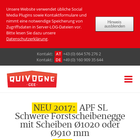
Unsere Website verwendet übliche Social
Media Plugins sowie Kontaktformulare und
nimmt eine notwendige Speicherung von
Hinweis
ausblenden
Zugriffsdaten in Server-LOG-Dateien vor.
Bitte lesen Sie dazu unsere
Datenschutzerklärung
.
Кontakt:
AT
+43 (0) 664 576 276 2
Кontakt:
DE
+49 (0) 160 909 35 644
NEU 2017:
APF SL
Schwere Forstscheibenegge
mit Scheiben Ø1020 oder
Ø910 mm