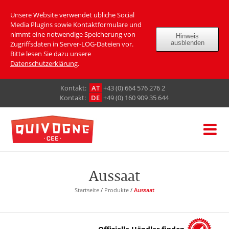
Unsere Website verwendet übliche Social
Media Plugins sowie Kontaktformulare und
nimmt eine notwendige Speicherung von
Hinweis
ausblenden
Zugriffsdaten in Server-LOG-Dateien vor.
Bitte lesen Sie dazu unsere
Datenschutzerklärung
.
Кontakt:
AT
+43 (0) 664 576 276 2
Кontakt:
DE
+49 (0) 160 909 35 644
Aussaat
Startseite
/
Produkte
/
Aussaat