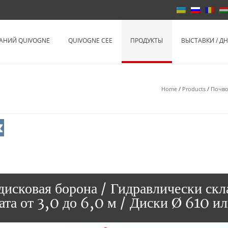
Quivogne Рос
АНИЙ QUIVOGNE
QUIVOGNE CEE
ПРОДУКТЫ
ВЫСТАВКИ / Д
Home
/
Products
/
Почво
дисковая борона / Гидравлически ск
ата от 3,0 до 6,0 м / Диски Ø 610 и