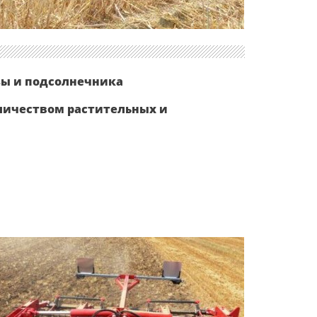
зы и подсолнечника
оличеством растительных и