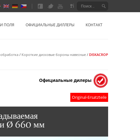
сия
НИ ПОЛЯ
ОФИЦИАЛЬНЫЕ ДИЛЛЕРЫ
КОНТАКТ
обработка
/
Короткие дисковые бороны навесные
/
DISKACROP
Официальные дилеры
Original-Ersatzteile
ладываемая
ли Ø 660 мм