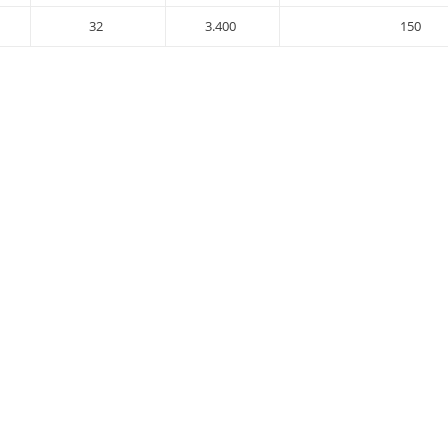
32
3.400
150