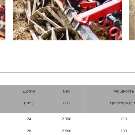
Диски
Вес
Мощность
(шт.)
(кг)
трактора (л.с
24
2.300
110
28
2.560
130