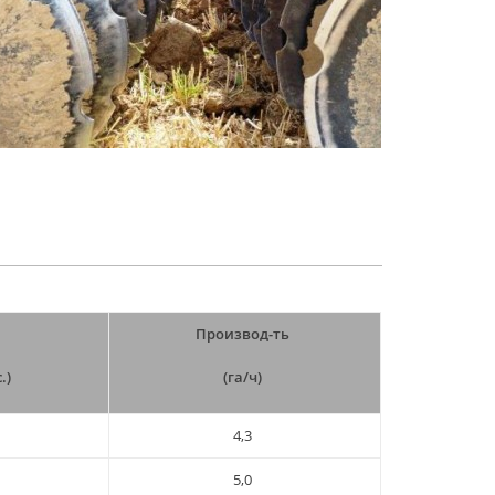
Производ-ть
.)
(га/ч)
4,3
5,0