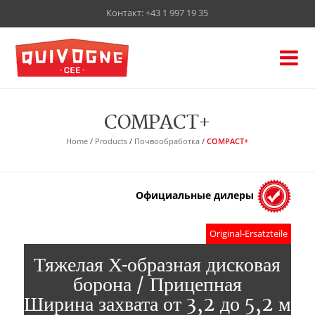
Контакт:
+43 1 997 19 35
COMPACT+
Home
/
Products
/
Почвообработка
/
COMPACT+
Официальные дилеры
Original-Ersatzteile
Тяжелая Х-образная дисковая
борона / Прицепная
Ширина захвата от 3,2 до 5,2 м