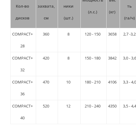
Мощность
Вес
Кол-во
захвата,
ники
ть
(л.с.)
(кг)
дисков
см
(шт.)
(га/ч)
COMPACT+
360
8
120 - 150
3658
2,7 -3,2
28
COMPACT+
420
8
150 - 180
3842
3,0 - 3,
32
COMPACT+
470
10
180 - 210
4106
3,3 - 4,
36
COMPACT+
520
12
210 - 240
4350
3,5 - 4,
40