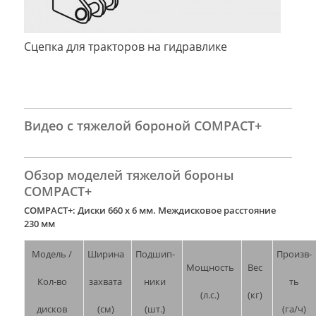
Сцепка для тракторов на гидравлике
Видео с тяжелой бороной COMPACT+
Обзор моделей тяжелой бороны
COMPACT+
COMPACT+: Диски 660 х 6 мм. Междисковое расстояние
230 мм
Модель /
Ширина
Подшип-
Произв-
Мощность
Вес
Кол-во
захвата
ники
ть
(л.с.)
(кг)
дисков
(см)
(шт.
)
(га/ч)