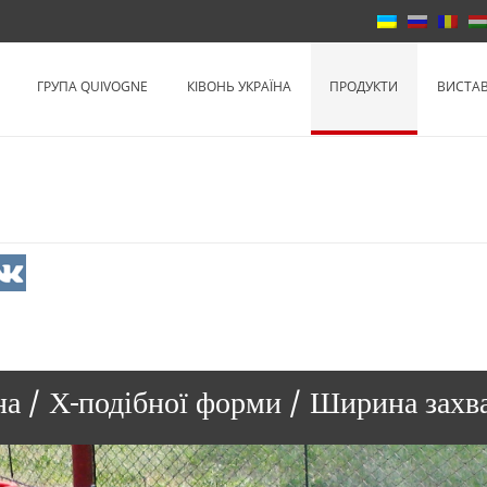
Ківонь Украї
ГРУПА QUIVOGNE
КІВОНЬ УКРАЇНА
ПРОДУКТИ
ВИСТАВ
а / Х-подібної форми / Ширина захват