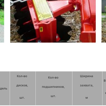
Кол-во
Ширина
Кол-во
В
дисков,
захвата,
подшипников,
дель
шт.
шт.
м