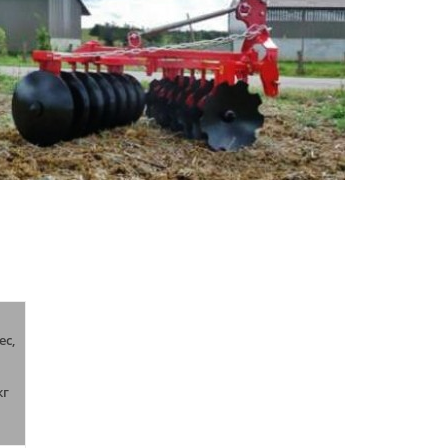
ес,
кг