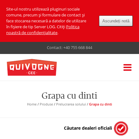
Site-ul nostru utilizează pluginuri sociale
comune, precum și formulare de contact și
face stocarea necesară a datelor de utilizare
Ascundeți notă
în fișiere de tip Server LOG. Citiți
Politica
noastră de confidențialitate
.
Contact:
+40 755 668 844
Grapa cu dinti
Home
/
Produse
/
Prelucrarea solului
/
Grapa cu dinti
Căutare dealeri oficiali