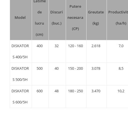
Latime
Putere
de
Discuri
Greutate
Productivi
Model
necesara
lucru
(buc.)
(kg)
(ha/h)
(CP)
(cm)
DISKATOR
400
32
120 - 160
2.618
7,0
S 400/5H
DISKATOR
500
40
150 - 200
3.078
8,5
S 500/5H
DISKATOR
600
48
180 - 250
3.470
10,2
S 600/5H