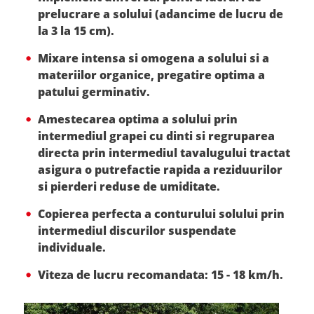
prelucrare a solului (adancime de lucru de
la 3 la 15 cm).
Mixare intensa si omogena a solului si a
materiilor organice, pregatire optima a
patului germinativ.
Amestecarea optima a solului prin
intermediul grapei cu dinti si regruparea
directa prin intermediul tavalugului tractat
asigura o putrefactie rapida a reziduurilor
si pierderi reduse de umiditate.
Copierea perfecta a conturului solului prin
intermediul discurilor suspendate
individuale.
Viteza de lucru recomandata: 15 - 18 km/h.