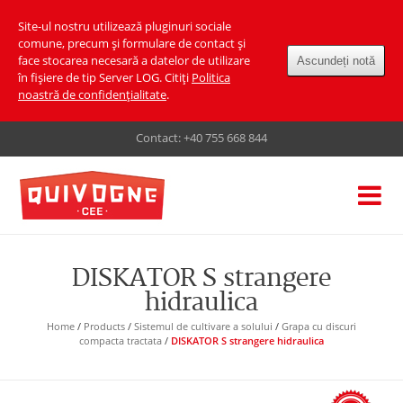
Site-ul nostru utilizează pluginuri sociale
comune, precum și formulare de contact și
face stocarea necesară a datelor de utilizare
Ascundeți notă
în fișiere de tip Server LOG. Citiți
Politica
noastră de confidențialitate
.
Contact:
+40 755 668 844
DISKATOR S strangere
hidraulica
Home
/
Products
/
Sistemul de cultivare a solului
/
Grapa cu discuri
compacta tractata
/
DISKATOR S strangere hidraulica