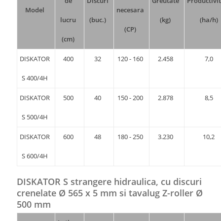
de
Discuri
Greutate
Productivi
Model
necesara
lucru
(buc.)
(kg)
(ha/h)
(CP)
(cm)
DISKATOR
400
32
120 - 160
2.458
7,0
S 400/4H
DISKATOR
500
40
150 - 200
2.878
8,5
S 500/4H
DISKATOR
600
48
180 - 250
3.230
10,2
S 600/4H
DISKATOR S strangere hidraulica, cu discuri
crenelate Ø 565 x 5 mm si tavalug Z-roller Ø
500 mm