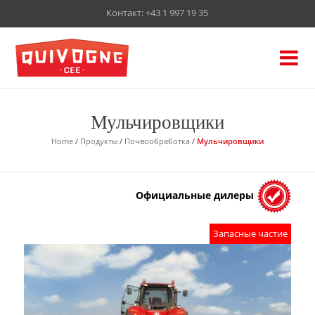
Контакт:
+43 1 997 19 35
Мульчировщики
Home
/
Продукты
/
Почвообработка
/
Мульчировщики
Официальные дилеры
Запасные частиe