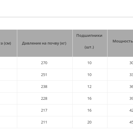
Подшипники
Мощность 
а (см)
Давление на почву (кг)
(шт.)
270
10
3
251
10
3
238
12
3
228
16
3
217
16
4
211
20
4