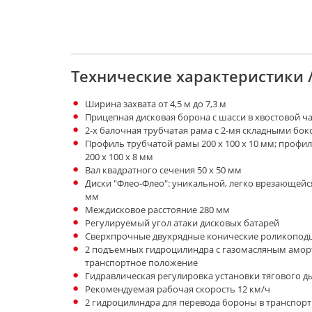
Технические характеристики 
Ширина захвата от 4,5 м до 7,3 м
Прицепная дисковая борона с шасси в хвостовой час
2-х балочная трубчатая рама с 2-мя складными б
Профиль трубчатой рамы 200 х 100 х 10 мм; профил
200 х 100 х 8 мм
Вал квадратного сечения 50 х 50 мм
Диски "Флео-Флео": уникальной, легко врезающейся
мм
Междисковое расстояние 280 мм
Регулируемый угол атаки дисковых батарей
Сверхпрочные двухрядные конические роликопод
2 подъемных гидроцилиндра с газомасляным аморт
транспортное положение
Гидравлическая регулировка установки тягового 
Рекомендуемая рабочая скорость 12 км/ч
2 гидроцилиндра для перевода бороны в транспор