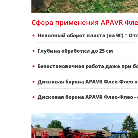
Сфера применения APАVR Фле
Неполный оборот пласта (нa 90̊) = О
Глубина обработки до 25 см
Безостановочная работа даже при 
Дисковая борона APАVR Флео-Флео п
Дисковая борона APАVR Флео-Флео -