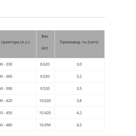
Вес
трактора (л.с.)
Производ.-ть (
га/ч)
(
кг)
00 - 330
8.620
3,0
30 - 360
9.020
3,2
60 - 390
9.520
3,5
90 - 420
10.020
3,8
20 - 450
10.420
4,2
50 - 480
10.956
4,5