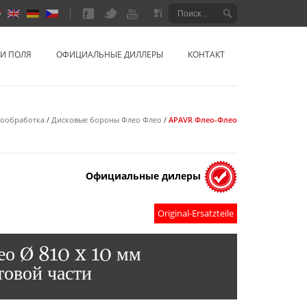
сия
НИ ПОЛЯ
ОФИЦИАЛЬНЫЕ ДИЛЛЕРЫ
КОНТАКТ
ообработка
/
Дисковые бороны Флео Флео
/
APAVR Флео-Флео
Официальные дилеры
Original-Ersatzteile
ео Ø 810 x 10 мм
товой части