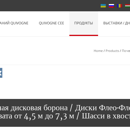
Quivogne Рос
АНИЙ QUIVOGNE
QUIVOGNE CEE
ПРОДУКТЫ
ВЫСТАВКИ / Д
Home
/
Products
/
Почв
ная дисковая борона / Диски Флео-Фл
ата от 4,5 м до 7,3 м / Шасси в хвос