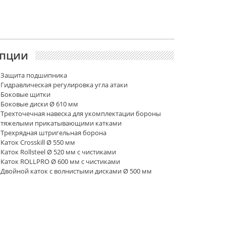
пции
Защита подшипника
Гидравлическая регулировка угла атаки
Боковые щитки
Боковые диски Ø 610 мм
Трехточечная навеска для укомплектации бороны
тяжелыми прикатывающими катками
Трехрядная штригельная борона
Каток Crosskill Ø 550 мм
Каток Rollsteel Ø 520 мм с чистиками
Каток ROLLPRO Ø 600 мм с чистиками
Двойной каток с волнистыми дисками Ø 500 мм