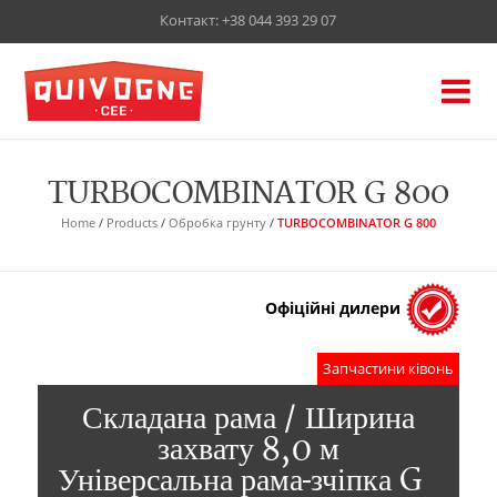
Контакт:
+38 044 393 29 07
TURBOCOMBINATOR G 800
Home
/
Products
/
Обробка грунту
/
TURBOCOMBINATOR G 800
Офіційні дилери
Запчастини ківонь
Складана рама / Ширина
захвату 8,0 м
Універсальна рама-зчіпка G