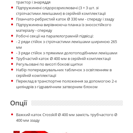
трактор і знаряддя
Підпружинені слідорозрихлювачі (3 + 3 шт. зі
стрілчастими лемішами) в серійній комплектації
Планчато-ребристий каток Ø 330 мм - спереду і ззаду
Підпружинена вирівнююча планка із зносостійкого
матеріалу - спереду
Робочі секції на паралелограмній підвісці:
- 2 ряди стійок з стрілчастими лемішами шириною 265
мм
- 3 ряди стійок з прямими долотоподібними лемішами
Трубчастий каток Ø 400 мм в серійній комплектації
Регульовані по висоті бокові щитки
Набір попереджувальних табличок з освітленням в
серійній комплектації
Переклад в транспортне положення за допомогою 2-х
циліндрів з гідравлічним затворним блоком
Опції
Важкий каток Crosskill Ø 400 мм замість трубчастого Ø
400 мм ззаду