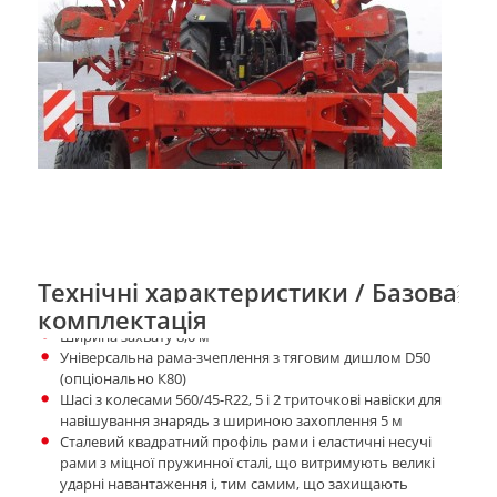
Технічні характеристики / Базова
комплектація
Ширина захвату 8,0 м
Універсальна рама-зчеплення з тяговим дишлом D50
(опціонально К80)
Шасі з колесами 560/45-R22, 5 і 2 триточкові навіски для
навішування знарядь з шириною захоплення 5 м
Сталевий квадратний профіль рами і еластичні несучі
рами з міцної пружинної сталі, що витримують великі
ударні навантаження і, тим самим, що захищають