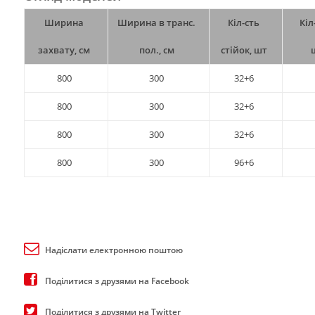
Ширина
Ширина в транс.
Кіл-сть
Кіл
захвату, см
пол., см
стійок, шт
800
300
32+6
800
300
32+6
800
300
32+6
800
300
96+6
Надіслати електронною поштою
Поділитися з друзями на Facebook
Поділитися з друзями на Twitter