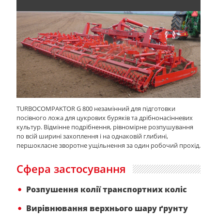
TURBOCOMPAKTOR G 800 незамінний для підготовки
посівного ложа для цукрових буряків та дрібнонасінневих
культур. Відмінне подрібнення, рівномірне розпушування
по всій ширині захоплення і на однаковій глибині,
першокласне зворотне ущільнення за один робочий прохід.
Сфера застосування
Розпушення колії транспортних коліс
Вирівнювання верхнього шару ґрунту