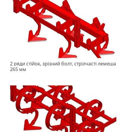
2 ряди стійок, зрізний болт, стрілчасті лемеша
265 мм