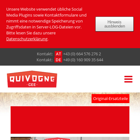
Unsere Website verwendet übliche Social
Media Plugins sowie Kontaktformulare und
nimmt eine notwendige Speicherung von
Hinweis
ausblenden
Zugriffsdaten in Server-LOG-Dateien vor.
Bitte lesen Sie dazu unsere
Datenschutzerklärung
.
Кontakt:
AT
+43 (0) 664 576 276 2
Кontakt:
DE
+49 (0) 160 909 35 644
Original-Ersatzteile