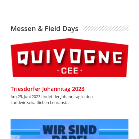
Messen & Field Days
Triesdorfer Johannitag 2023
NEU 2017:
APF SL
Schwere Forstscheibenegge mit
Am 25. Juni 2023 findet der Johannitag in den
Landwirtschaftlichen Lehransta ...
Scheiben Ø1020 oder Ø910 mm
Die schwere Forstscheibenegge APF SL wurde speziell
für die Kultivierung und Dekompression von
naturbelassenen Böden ...