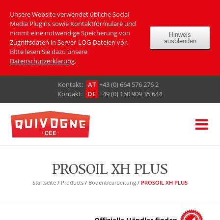
Unsere Website verwendet übliche Social
Media Plugins sowie Kontaktformulare und
nimmt eine notwendige Speicherung von
Hinweis
ausblenden
Zugriffsdaten in Server-LOG-Dateien vor.
Bitte lesen Sie dazu unsere
Datenschutzerklärung
.
Кontakt:
AT
+43 (0) 664 576 276 2
Кontakt:
DE
+49 (0) 160 909 35 644
PROSOIL XH PLUS
Startseite
/
Products
/
Bodenbearbeitung
/
PROSOIL XH PLUS