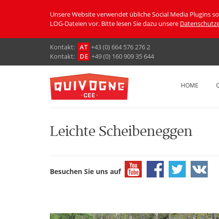
Unsere Website verwendet übliche Social Media Plugins s
LOG-Dateien vor. Bitte lesen Sie dazu unsere
Datenschutze
Кontakt:
AT
+43 (0) 664 576 276 2
Кontakt:
DE
+49 (0) 160 909 35 644
HOME
Leichte Scheibeneggen
Besuchen Sie uns auf