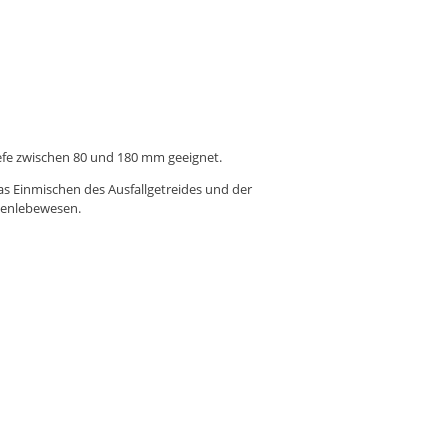
iefe zwischen 80 und 180 mm geeignet.
as Einmischen des Ausfallgetreides und der
denlebewesen.