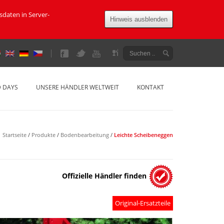
daten in Server-
Hinweis ausblenden
D DAYS
UNSERE HÄNDLER WELTWEIT
KONTAKT
Startseite
/
Produkte
/
Bodenbearbeitung
/
Leichte Scheibeneggen
Offizielle Händler finden
Original-Ersatzteile