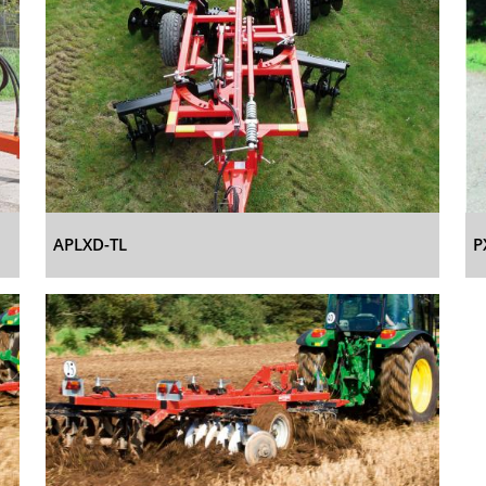
APLXD-TL
P