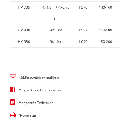
HV 735
4x1,0m + 4x0,75
1.370
140-160
m
HV 830
8x1,0m
1.582
160-180
HV 930
9x1,0m
1.690
180-200
Küldje tovább e- mailben
Megosztás a Facebook-on
Megosztás Twitteren
Nyomtatás