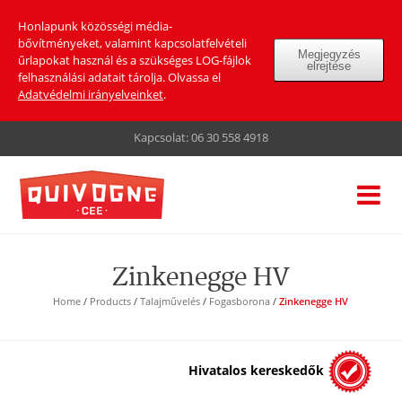
Honlapunk közösségi média-
bővítményeket, valamint kapcsolatfelvételi
Megjegyzés
űrlapokat használ és a szükséges LOG-fájlok
elrejtése
felhasználási adatait tárolja. Olvassa el
Adatvédelmi irányelveinket
.
Kapcsolat:
06 30 558 4918
Zinkenegge HV
Home
/
Products
/
Talajművelés
/
Fogasborona
/
Zinkenegge HV
Hivatalos kereskedők