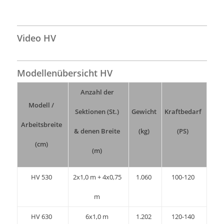
Video HV
Modellenübersicht HV
Anzahl der
Modell /
Sektionen (St.)
Gewicht
Kraftbedarf
Arbeitsbreite
& denen Breite
(kg)
(PS)
(cm)
(m)
HV 530
2x1,0 m + 4x0,75
1.060
100-120
m
HV 630
6x1,0 m
1.202
120-140