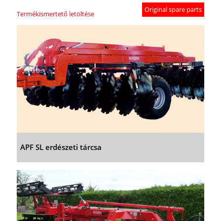
Original spare parts
Termékismertető letöltése
APF SL erdészeti tárcsa