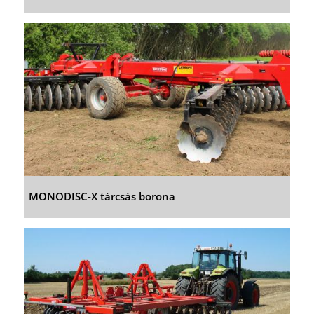
MONODISC-X tárcsás borona