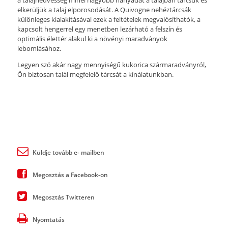
elkerüljük a talaj elporosodását. A Quivogne nehéztárcsák
különleges kialakításával ezek a feltételek megvalósíthatók, a
kapcsolt hengerrel egy menetben lezárható a felszín és
optimális élettér alakul ki a növényi maradványok
lebomlásához.
Legyen szó akár nagy mennyiségű kukorica szármaradványról,
Ön biztosan talál megfelelő tárcsát a kínálatunkban.
Küldje tovább e- mailben
Megosztás a Facebook-on
Megosztás Twitteren
Nyomtatás