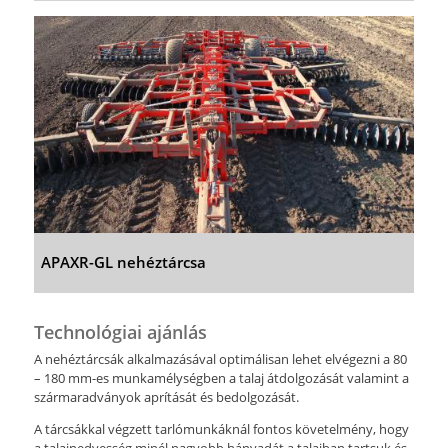
APAXR-GL nehéztárcsa
Technológiai ajánlás
A nehéztárcsák alkalmazásával optimálisan lehet elvégezni a 80
– 180 mm-es munkamélységben a talaj átdolgozását valamint a
szármaradványok aprítását és bedolgozását.
A tárcsákkal végzett tarlómunkáknál fontos követelmény, hogy
a talajnedvesség minél nagyobb hányadát a talajban tartsuk és