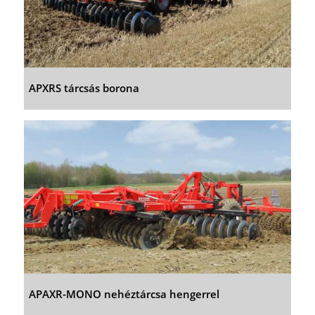
APXRS tárcsás borona
APAXR-MONO nehéztárcsa hengerrel