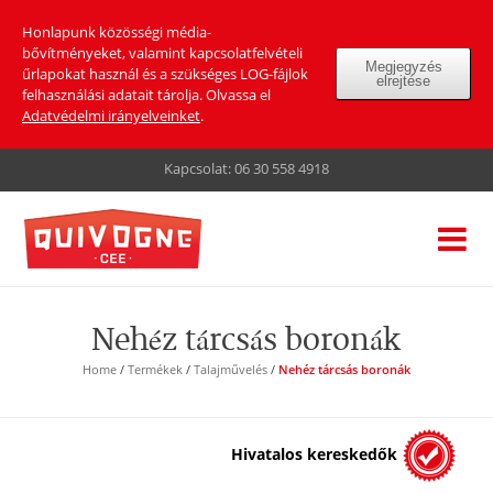
Honlapunk közösségi média-
bővítményeket, valamint kapcsolatfelvételi
Megjegyzés
űrlapokat használ és a szükséges LOG-fájlok
elrejtése
felhasználási adatait tárolja. Olvassa el
Adatvédelmi irányelveinket
.
Kapcsolat:
06 30 558 4918
Nehéz tárcsás boronák
Home
/
Termékek
/
Talajművelés
/
Nehéz tárcsás boronák
Hivatalos kereskedők