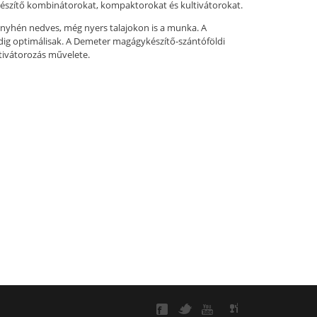
észítő kombinátorokat, kompaktorokat és kultivátorokat.
enyhén nedves, még nyers talajokon is a munka. A
dig optimálisak. A Demeter magágykészítő-szántóföldi
ltivátorozás művelete.