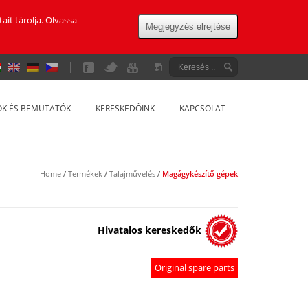
it tárolja. Olvassa
Megjegyzés elrejtése
yarország
SOK ÉS BEMUTATÓK
KERESKEDŐINK
KAPCSOLAT
Home
/
Termékek
/
Talajművelés
/
Magágykészítő gépek
Hivatalos kereskedők
Original spare parts