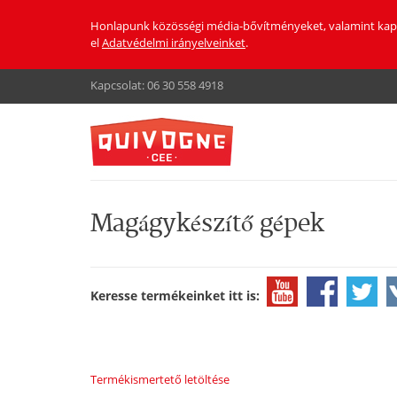
Honlapunk közösségi média-bővítményeket, valamint kapcsol
el
Adatvédelmi irányelveinket
.
Kapcsolat:
06 30 558 4918
Magágykészítő gépek
Keresse termékeinket itt is:
Termékismertető letöltése