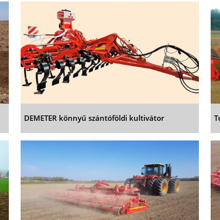
DEMETER könnyű szántóföldi kultivátor
T