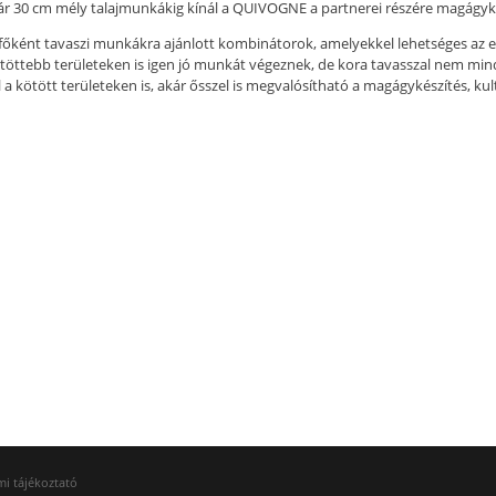
ár 30 cm mély talajmunkákig kínál a QUIVOGNE a partnerei részére magágyk
főként tavaszi munkákra ajánlott kombinátorok, amelyekkel lehetséges az 
töttebb területeken is igen jó munkát végeznek, de kora tavasszal nem min
 a kötött területeken is, akár ősszel is megvalósítható a magágykészítés, ku
i tájékoztató