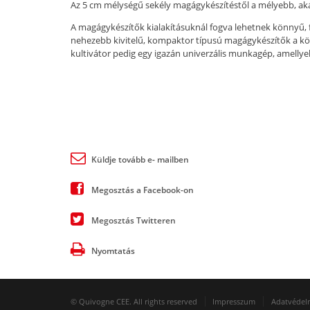
Az 5 cm mélységű sekély magágykészítéstől a mélyebb, ak
A magágykészítők kialakításuknál fogva lehetnek könnyű, 
nehezebb kivitelű, kompaktor típusú magágykészítők a kö
kultivátor pedig egy igazán univerzális munkagép, amellyel
Küldje tovább e- mailben
Megosztás a Facebook-on
Megosztás Twitteren
Nyomtatás
© Quivogne CEE. All rights reserved
Impresszum
Adatvédelm