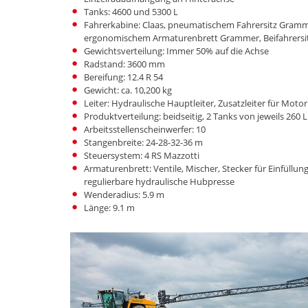
Tanks: 4600 und 5300 L
Fahrerkabine: Claas, pneumatischem Fahrersitz Gramm
ergonomischem Armaturenbrett Grammer, Beifahrersit
Gewichtsverteilung: Immer 50% auf die Achse
Radstand: 3600 mm
Bereifung: 12.4 R 54
Gewicht: ca. 10,200 kg
Leiter: Hydraulische Hauptleiter, Zusatzleiter für Mo
Produktverteilung: beidseitig, 2 Tanks von jeweils 260 L
Arbeitsstellenscheinwerfer: 10
Stangenbreite: 24-28-32-36 m
Steuersystem: 4 RS Mazzotti
Armaturenbrett: Ventile, Mischer, Stecker für Einfüllun
regulierbare hydraulische Hubpresse
Wenderadius: 5.9 m
Länge: 9.1 m