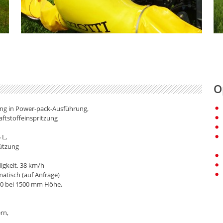
O
lung in Power-pack-Ausführung,
raftstoffeinspritzung
 L,
tützung
igkeit, 38 km/h
atisch (auf Anfrage)
00 bei 1500 mm Höhe,
rn,