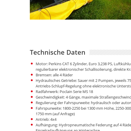
Technische Daten
Motor: Perkins CAT 6 Zylinder, Euro 3,238 PS, Luftküh
regulierbarer elektronischer Schallisolierung, direkte K
Bremsen: alle 4 Räder
Hydraulisches Getriebe: Sauer mit 2 Pumpen, jeweils 75
Antriebs-Schlupf-Regelung ohne elektronische Unters
Radfahrwerk: Poclain Serie MS 18
Geschwindigkeit: 4 Gänge, maximale Straßengeschwind
Regulierung der Fahrspurweite: hydraulisch oder autom
Fahrspurweite: 1800-2250 bei 1300 mm Höhe, 2250-30
1750 mm (auf Anfrage)
Antrieb: 4x4
Aufhängung: Hydropneumatische Federung auf 4 Räde
Einzelradaufhängung an Hinterachse