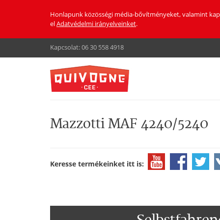
Honlapunk közösségi média-bővítményeket, valamint kapcsol
el
Adatvédelmi irányelveinket
.
Kapcsolat:
06 30 558 4918
Mazzotti MAF 4240/5240
Keresse termékeinket itt is: