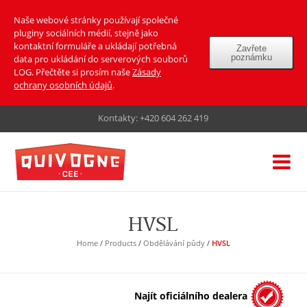
Naše webové stránky používají společné
pluginy sociálních médií, stejně jako
kontaktní formuláře a ukládají potřebná
Zavřete
poznámku
data pro ukládání do serverových souborů
LOG. Přečtěte si prosím naše
Zásady
ochrany osobních údajů
.
Kontakty:
+420 604 262 419
HVSL
Home
/
Products
/
Obdělávání půdy
/
HVSL
Najít oficiálního dealera