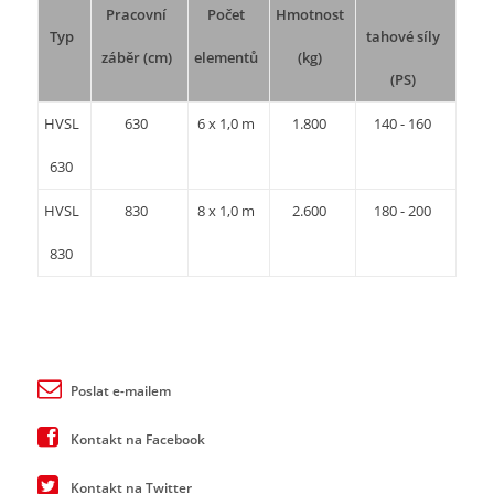
Pracovní
Počet
Hmotnost
Typ
tahové síly
záběr (cm)
elementů
(kg)
(PS)
HVSL
630
6 x 1,0 m
1.800
140 - 160
630
HVSL
830
8 x 1,0 m
2.600
180 - 200
830
Poslat e-mailem
Kontakt na Facebook
Kontakt na Twitter