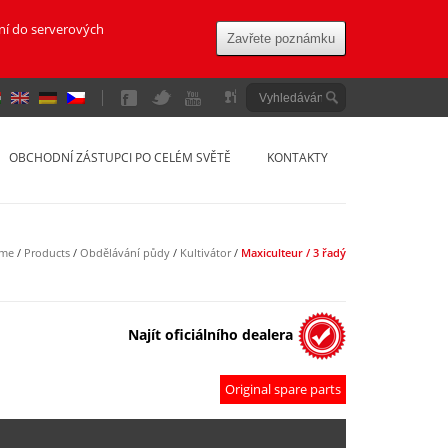
ání do serverových
Zavřete poznámku
á republika a Slovensko
OBCHODNÍ ZÁSTUPCI PO CELÉM SVĚTĚ
KONTAKTY
me
/
Products
/
Obdělávání půdy
/
Kultivátor
/
Maxiculteur / 3 řadý
Najít oficiálního dealera
Original spare parts