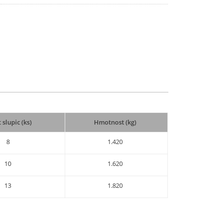
 slupic (ks)
Hmotnost (kg)
8
1.420
10
1.620
13
1.820