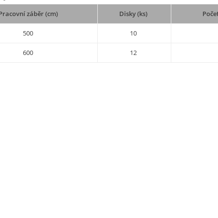
Pracovní záběr (cm)
Disky (ks)
Počet
500
10
600
12