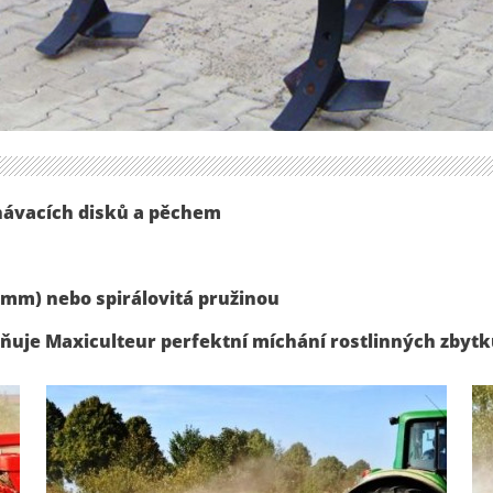
vnávacích disků a pěchem
12 mm) nebo spirálovitá pružinou
žňuje Maxiculteur perfektní míchání rostlinných zbytků