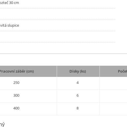
ozteč 30 cm
vitá slupice
Pracovní záběr (cm)
Disky (ks)
Počet
250
4
300
6
400
8
ný