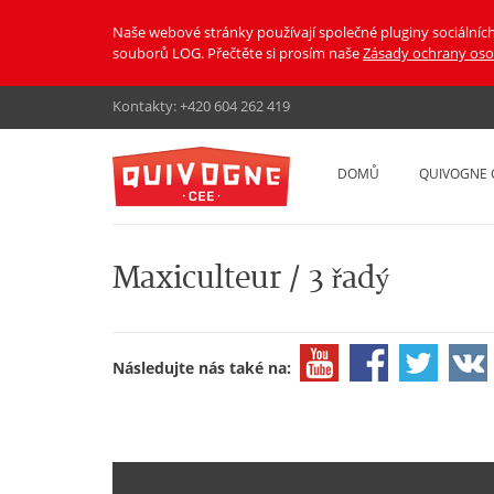
Naše webové stránky používají společné pluginy sociálních
souborů LOG. Přečtěte si prosím naše
Zásady ochrany oso
Kontakty:
+420 604 262 419
DOMŮ
QUIVOGNE 
Maxiculteur / 3 řadý
Následujte nás také na: