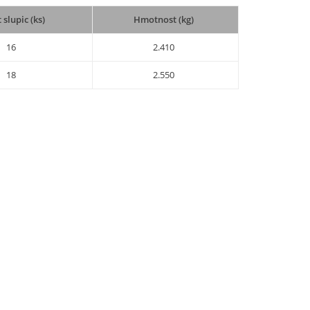
 slupic (ks)
Hmotnost (kg)
16
2.410
18
2.550