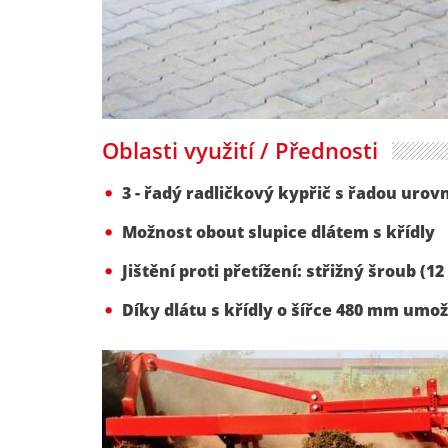
Oblasti využití / Přednosti
3 - řadý radličkový kypřič s řadou uro
Možnost obout slupice dlátem s křídly
Jištění proti přetížení: střižný šroub (
Díky dlátu s křídly o šířce 480 mm umo