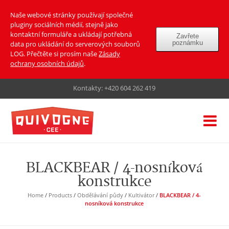
Naše webové stránky používají společné
pluginy sociálních médií, stejně jako
kontaktní formuláře a ukládají potřebná
Zavřete
poznámku
data pro ukládání do serverových souborů
LOG. Přečtěte si prosím naše
Zásady
ochrany osobních údajů
.
Kontakty:
+420 604 262 419
BLACKBEAR / 4-nosníková
konstrukce
Home
/
Products
/
Obdělávání půdy
/
Kultivátor
/
BLACKBEAR / 4-
nosníková konstrukce