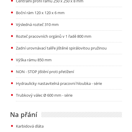
Centrální profil rámu 250 x 250 x 8 mm
Boční rám 120 x 120 x 6 mm
Výsledná rozteč 310 mm
Rozteč pracovních orgánů v 1 řadě 800 mm
Zadní urovnávací talíře jištěné spirálovitou pružinou
Výška rámu 850 mm
NON - STOP jištění proti přetížení
Hydraulicky nastavitelná pracovní hloubka - série
Trubkový válec Ø 600 mm - série
Na přání
Karbidová dláta