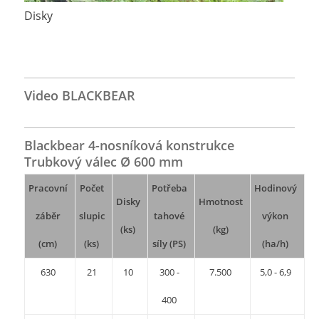
Disky
Video BLACKBEAR
Blackbear 4-nosníková konstrukce
Trubkový válec Ø 600 mm
Pracovní
Počet
Potřeba
Hodinový
Disky
Hmotnost
záběr
slupic
tahové
výkon
(ks)
(kg)
(cm)
(ks)
síly (PS)
(ha/h)
630
21
10
300 -
7.500
5,0 - 6,9
400