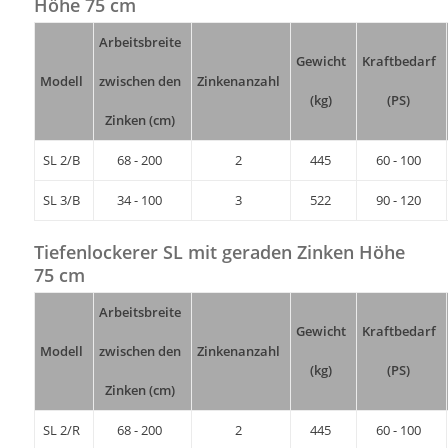
Höhe 75 cm
Arbeitsbreite
Gewicht
Kraftbedarf
Modell
zwischen den
Zinkenanzahl
(kg)
(PS)
Zinken (cm)
SL 2/B
68 - 200
2
445
60 - 100
SL 3/B
34 - 100
3
522
90 - 120
Tiefenlockerer SL mit geraden Zinken Höhe
75 cm
Arbeitsbreite
Gewicht
Kraftbedarf
Modell
zwischen den
Zinkenanzahl
(kg)
(PS)
Zinken (cm)
SL 2/R
68 - 200
2
445
60 - 100