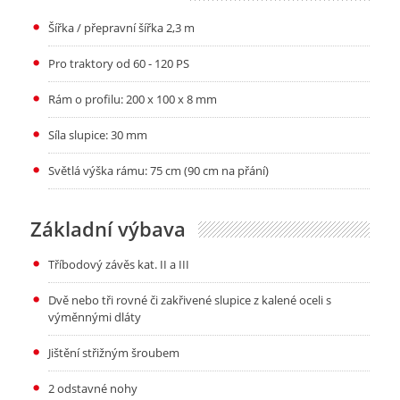
Šířka / přepravní šířka 2,3 m
Pro traktory od 60 - 120 PS
Rám o profilu: 200 x 100 x 8 mm
Síla slupice: 30 mm
Světlá výška rámu: 75 cm (90 cm na přání)
Základní výbava
Tříbodový závěs kat. II a III
Dvě nebo tři rovné či zakřivené slupice z kalené oceli s
výměnnými dláty
Jištění střižným šroubem
2 odstavné nohy