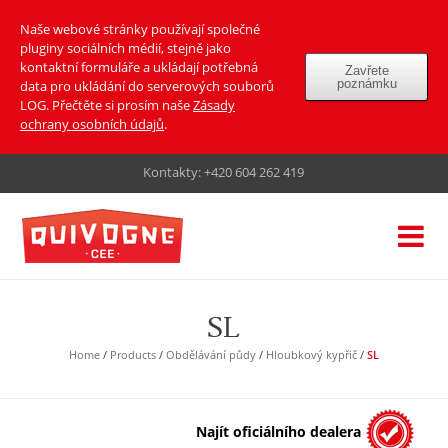
Naše webové stránky používají společné
pluginy sociálních médií, stejně jako
kontaktní formuláře a ukládají potřebná
Zavřete
poznámku
data pro ukládání do serverových souborů
LOG. Přečtěte si prosím naše
Zásady
ochrany osobních údajů
.
Kontakty:
+420 604 262 419
SL
Home
/
Products
/
Obdělávání půdy
/
Hloubkový kypřič
/
SL
Najít oficiálního dealera