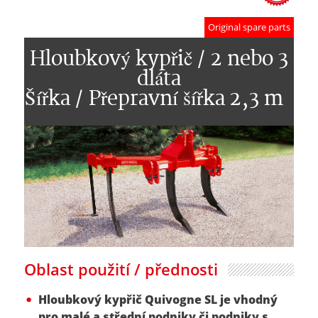
Original spare parts
Hloubkový kypřič / 2 nebo 3
dláta
Šířka / Přepravní šířka 2,3 m
Oblast použití / přednosti
Hloubkový kypřič Quivogne SL je vhodný
pro malé a střední podniky či podniky s