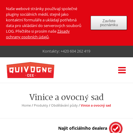
Naše webové stránky používají společné
pluginy sociálních médií, stejně jako
kontaktní formuláře a ukládají potřebná
Zavřete
poznámku
data pro ukládání do serverových souborů
LOG. Přečtěte si prosím naše
Zásady
ochrany osobních údajů
.
Kontakty:
+420 604 262 419
Vinice a ovocný sad
Home
/
Produkty
/
Obdělávání půdy
/
Vinice a ovocný sad
Najít oficiálního dealera