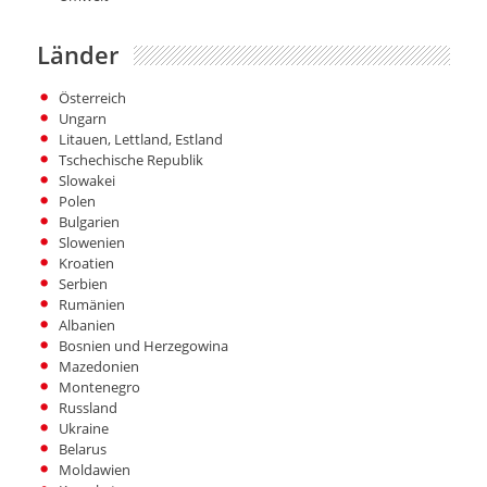
Länder
Österreich
Ungarn
Litauen, Lettland, Estland
Tschechische Republik
Slowakei
Polen
Bulgarien
Slowenien
Kroatien
Serbien
Rumänien
Albanien
Bosnien und Herzegowina
Mazedonien
Montenegro
Russland
Ukraine
Belarus
Moldawien