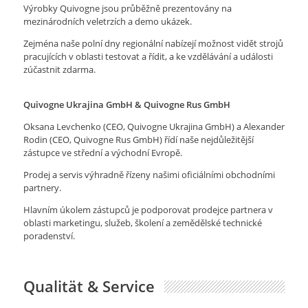
Výrobky Quivogne jsou průběžně prezentovány na
mezinárodních veletrzích a demo ukázek.
Zejména naše polní dny regionální nabízejí možnost vidět strojů
pracujících v oblasti testovat a řídit, a ke vzdělávání a události
zúčastnit zdarma.
Quivogne Ukrajina GmbH
& Quivogne Rus GmbH
Oksana Levchenko (CEO, Quivogne Ukrajina GmbH) a Alexander
Rodin (CEO, Quivogne Rus GmbH) řídí naše nejdůležitější
zástupce ve střední a východní Evropě.
Prodej a servis výhradně řízeny našimi oficiálními obchodními
partnery.
Hlavním úkolem zástupců je podporovat prodejce partnera v
oblasti marketingu, služeb, školení a zemědělské technické
poradenství.
Qualität & Service