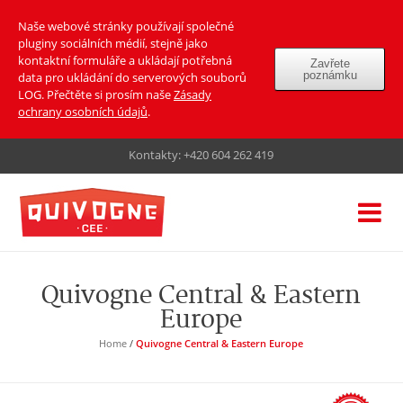
Naše webové stránky používají společné
pluginy sociálních médií, stejně jako
kontaktní formuláře a ukládají potřebná
Zavřete
poznámku
data pro ukládání do serverových souborů
LOG. Přečtěte si prosím naše
Zásady
ochrany osobních údajů
.
Kontakty:
+420 604 262 419
Quivogne Central & Eastern
Europe
Home
/
Quivogne Central & Eastern Europe