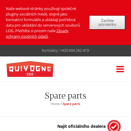
Naše webové stránky používají společné
pluginy sociálních médií, stejně jako
kontaktní formuláře a ukládají potřebná
Zavřete
poznámku
data pro ukládání do serverových souborů
LOG. Přečtěte si prosím naše
Zásady
ochrany osobních údajů
.
Kontakty:
+420 604 262 419
Spare parts
Home
/
Spare parts
Najít oficiálního dealera