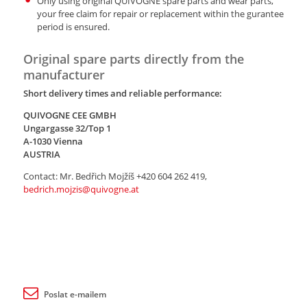
Only using original QUIVOGNE spare parts and wear parts,
your free claim for repair or replacement within the gurantee
period is ensured.
Original spare parts directly from the
manufacturer
Short delivery times and reliable performance:
QUIVOGNE CEE GMBH
Ungargasse 32/Top 1
A-1030 Vienna
AUSTRIA
Contact: Mr. Bedřich Mojžíš +420 604 262 419,
bedrich.mojzis@quivogne.at
Poslat e-mailem