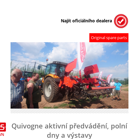
Najít oficiálního dealera
Original spare parts
Quivogne aktivní předvádění, polní
25
dny a výstavy
VN