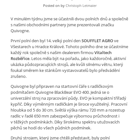
Posted on
by
Christoph Letmaier
V minulém týdnu jsme se účastnili dvou polních dnů a společně
s našimi obchodními partnery jsme prezentovali značku
Quivogne.
První polní den byl 14. velký polní den
SOUFFLET AGRO
ve
Všestarech u Hradce Králové. Tohoto polního dne se účastníme
každý rok společně s našim dealerem firmou
Vitaltech
Rozběřice
. Letos měla být na pořadu, jako každoročně, aktivní
ukázka půdozpracujících strojů, ale kvůli silnému větru, který
foukal směrem ke stánkům vystavovatelů bylo předvádění
zrušeno.
Quivogne byl připraven na startovní čáře s radličkovým
podmítačem Quivogne BlackBear EVO 400. Jedná se o
univerzální stroj na zpracování půdy. EVO je kompaktní třířadý
kypřič. Díky výměnným radličkám je široce využitelný. Pracovní
hloubka od 5 do 30 cm. Světlá výška rámu 720 mm a rozestup
radlic v řadě 650 mm zabezpečuje výbornou průchodnost i
v těžkých podmínkách. Díky širokému spektru utužovacích
pěchů se hodí do všech půdních podmínek.
Druhý strojem, který jsme chtěli představit, byly polní