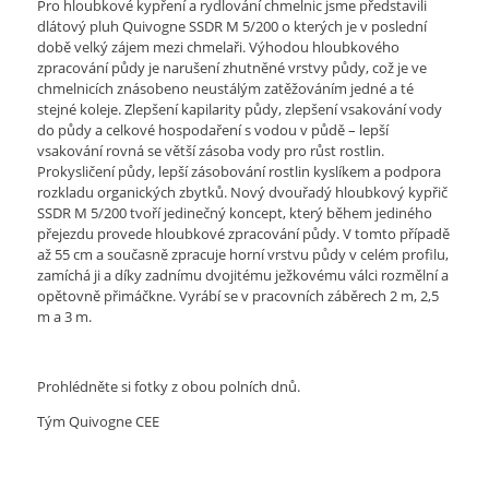
Pro hloubkové kypření a rydlování chmelnic jsme představili
dlátový pluh Quivogne SSDR M 5/200 o kterých je v poslední
době velký zájem mezi chmelaři. Výhodou hloubkového
zpracování půdy je narušení zhutněné vrstvy půdy, což je ve
chmelnicích znásobeno neustálým zatěžováním jedné a té
stejné koleje. Zlepšení kapilarity půdy, zlepšení vsakování vody
do půdy a celkové hospodaření s vodou v půdě – lepší
vsakování rovná se větší zásoba vody pro růst rostlin.
Prokysličení půdy, lepší zásobování rostlin kyslíkem a podpora
rozkladu organických zbytků. Nový dvouřadý hloubkový kypřič
SSDR M 5/200 tvoří jedinečný koncept, který během jediného
přejezdu provede hloubkové zpracování půdy. V tomto případě
až 55 cm a současně zpracuje horní vrstvu půdy v celém profilu,
zamíchá ji a díky zadnímu dvojitému ježkovému válci rozmělní a
opětovně přimáčkne. Vyrábí se v pracovních záběrech 2 m, 2,5
m a 3 m.
Prohlédněte si fotky z obou polních dnů.
Tým Quivogne CEE