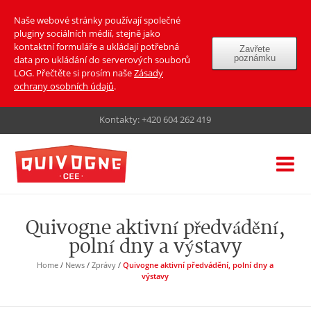
Naše webové stránky používají společné
pluginy sociálních médií, stejně jako
kontaktní formuláře a ukládají potřebná
Zavřete
poznámku
data pro ukládání do serverových souborů
LOG. Přečtěte si prosím naše
Zásady
ochrany osobních údajů
.
Kontakty:
+420 604 262 419
Quivogne aktivní předvádění,
polní dny a výstavy
Home
/
News
/
Zprávy
/
Quivogne aktivní předvádění, polní dny a
výstavy