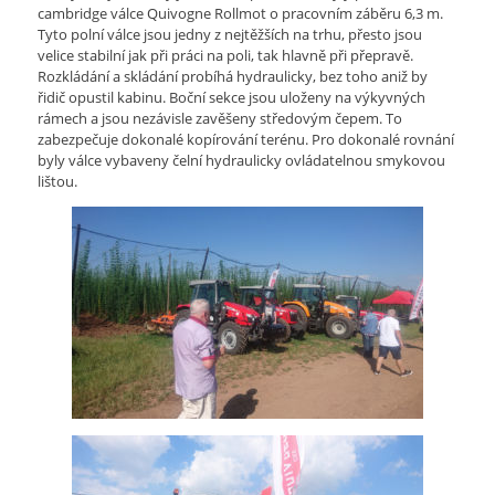
cambridge válce Quivogne Rollmot o pracovním záběru 6,3 m.
Tyto polní válce jsou jedny z nejtěžších na trhu, přesto jsou
velice stabilní jak při práci na poli, tak hlavně při přepravě.
Rozkládání a skládání probíhá hydraulicky, bez toho aniž by
řidič opustil kabinu. Boční sekce jsou uloženy na výkyvných
rámech a jsou nezávisle zavěšeny středovým čepem. To
zabezpečuje dokonalé kopírování terénu. Pro dokonalé rovnání
byly válce vybaveny čelní hydraulicky ovládatelnou smykovou
lištou.