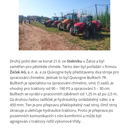
Druhý polní den se konal 21.6. ve
Stekníku
u Žatce a byl
zaměřen pro pěstitele chmele. Tento den byl pořádán s firmou
Žáček AG, s. r. o.
a za Quivogne byly představeny dva stroje pro
zpracování chmelnic. Jednak to byl Quivogne Bulltech 7R.
Bulltech je specialista na zpracování chmelnic, vinic či sadů. Je
vhodný pro traktory od 90 – 190 PS a zpracování 5 – 30 cm.
Bulltech se vyrábí v pracovních záběrech od 1,25 m až po 2,5 m.
Za druhou řadou radliček je hydraulicky ovládatelný válec o ø
450 mm. Ten je pro přepravu překlopitelný nad stroj, čímž stroj
zkracuje a ulehčuje hydraulice traktoru. Proto je přeprava po
pozemních komunikacích s ním komfortní a může být
agregován s traktory nižší výkonové třídy.