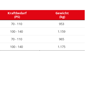
Kraftbedarf
Gewicht
(PS)
(kg)
70 - 110
953
100 - 140
1.159
70 - 110
965
100 - 140
1.175