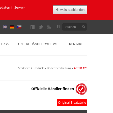
daten in Server-
Hinweis ausblenden
D DAYS
UNSERE HÄNDLER WELTWEIT
KONTAKT
Startseite
/
Products
/
Bodenbearbeitung
/
ASTER 120
Offizielle Händler finden
Original-Ersatzteile