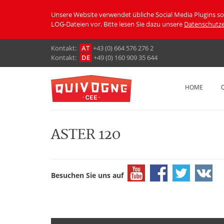
Unsere Website verwendet übliche Social Media Plugins s
LOG-Dateien vor. Bitte lesen Sie dazu unsere
Datenschutze
Кontakt:
AT
+43 (0) 664 576 276 2
Кontakt:
DE
+49 (0) 160 909 35 644
HOME
ASTER 120
Besuchen Sie uns auf