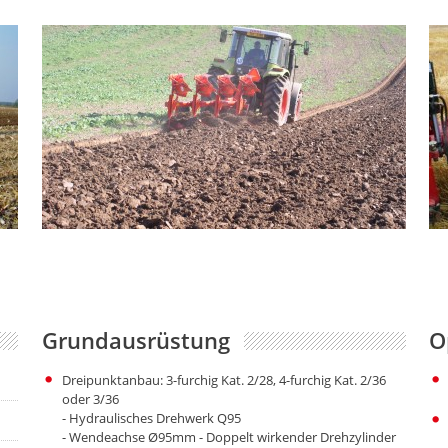
Grundausrüstung
O
Dreipunktanbau: 3-furchig Kat. 2/28, 4-furchig Kat. 2/36
oder 3/36
- Hydraulisches Drehwerk Q95
- Wendeachse Ø95mm - Doppelt wirkender Drehzylinder